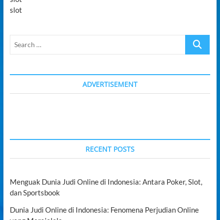
slot
Search
…
ADVERTISEMENT
RECENT POSTS
Menguak Dunia Judi Online di Indonesia: Antara Poker, Slot,
dan Sportsbook
Dunia Judi Online di Indonesia: Fenomena Perjudian Online