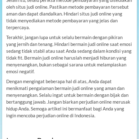
Selain itu, selalu periksa metode pembayaran yang disediakan
oleh situs judi online. Pastikan metode pembayaran tersebut
aman dan dapat diandalkan. Hindari situs judi online yang
tidak menyediakan metode pembayaran yang jelas dan
terpercaya.
Terakhir, jangan lupa untuk selalu bermain dengan pikiran
yang jernih dan tenang. Hindari bermain judi online saat emosi
sedang tidak stabil atau saat Anda sedang dalam kondisi yang
tidak fit. Bermain judi online haruslah menjadi hiburan yang
menyenangkan, bukan sebagai sarana untuk melampiaskan
emosi negatif.
Dengan mengingat beberapa hal di atas, Anda dapat
menikmati pengalaman bermain judi online yang aman dan
menyenangkan. Selalu ingat untuk bermain dengan bijak dan
bertanggung jawab. Jangan biarkan perjudian online merusak
hidup Anda. Semoga artikel ini bermanfaat bagi Anda yang
ingin mencoba perjudian online di Indonesia.